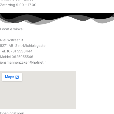
Zaterdag 9.00 – 17.00
Locatie winkel
Nieuwstraat 3
5271 AB Sint-Michielsgestel
Tel. (073) 5530444
Mobiel 0625055546
jensmannenzaken@hetnet.nl
Openingstijden